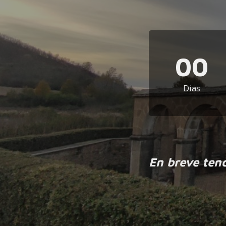
00
Días
En breve ten