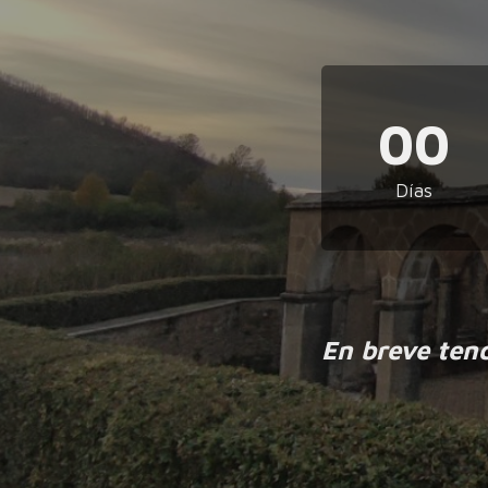
00
Días
En breve ten