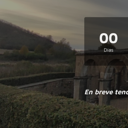
00
Días
En breve ten