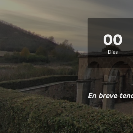
00
Días
En breve ten