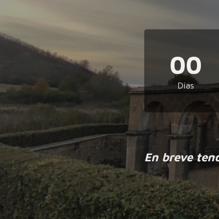
00
Días
En breve ten