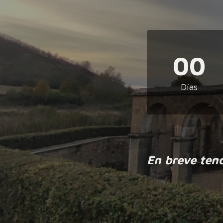
00
Días
En breve ten