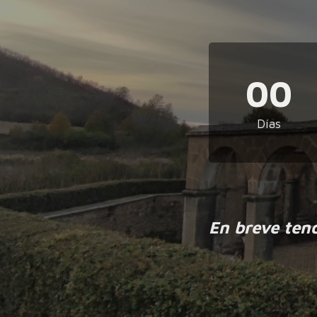
00
Días
En breve ten