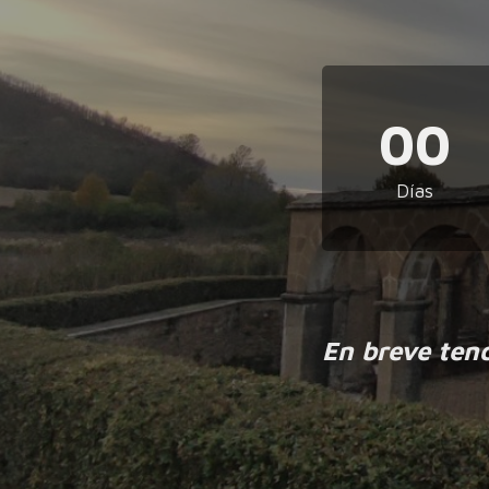
00
Días
En breve ten