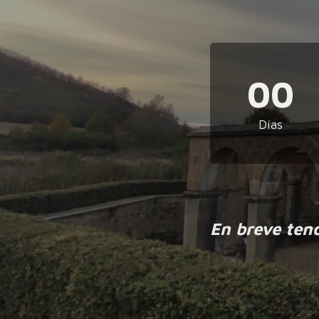
00
Días
En breve ten